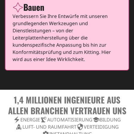
Bauen
icon
Verbessern Sie Ihre Entwürfe mit unseren
grundlegenden Werkzeugen und
Dienstleistungen – von der
Leiterplattenherstellung über die
kundenspezifische Anpassung bis hin zur
Konformitätsprüfung und zum Kitting. Hier
wird aus einer Idee Wirklichkeit.
1,4 MILLIONEN INGENIEURE AUS
ALLEN BRANCHEN VERTRAUEN UNS
electric_bolt
precision_manufacturing
school
ENERGIE
AUTOMATISIERUNG
BILDUNG
rocket
security
LUFT- UND RAUMFAHRT
VERTEIDIGUNG