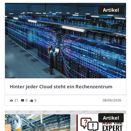
Artikel
Hinter jeder Cloud steht ein Rechenzentrum
21
0
0
08/06/2026
Artikel