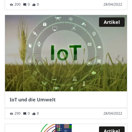
200
0
0
28/04/2022
Artikel
IoT und die Umwelt
290
0
0
28/04/2022
Artikel