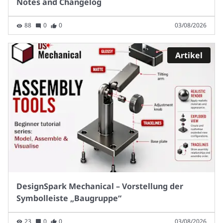
Notes and Changelog
88
0
0
03/08/2026
Artikel
DesignSpark Mechanical – Vorstellung der
Symbolleiste „Baugruppe“
23
0
0
03/08/2026