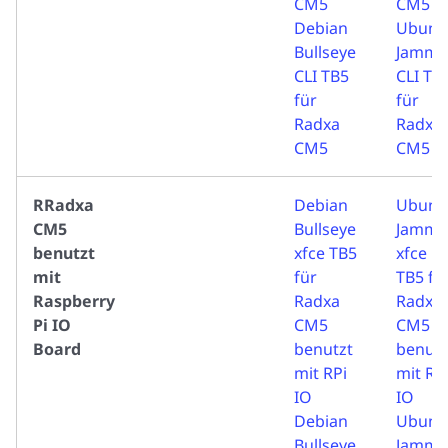
CM5
CM5
Debian
Ubunt
Bullseye
Jammy
CLI TB5
CLI TB
für
für
Radxa
Radxa
CM5
CM5
RRadxa
Debian
Ubunt
CM5
Bullseye
Jammy
benutzt
xfce TB5
xfce
mit
für
TB5 fü
Raspberry
Radxa
Radxa
Pi IO
CM5
CM5
Board
benutzt
benutz
mit RPi
mit RP
IO
IO
Debian
Ubunt
Bullseye
Jammy