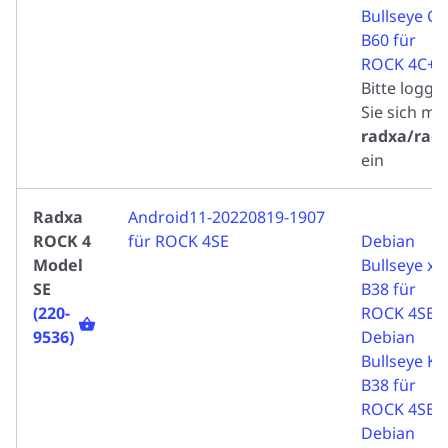
Bullseye CL
B60 für
ROCK 4C+
Bitte logge
Sie sich mit
radxa/rad
ein
Radxa
Android11-20220819-1907
ROCK 4
für ROCK 4SE
Debian
Model
Bullseye xf
SE
B38 für
(220-
ROCK 4SE
9536)
Debian
Bullseye K
B38 für
ROCK 4SE
Debian