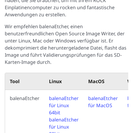
haben, die Sie brauchen, um mit Ihrem ROCK
Einplatinencomputer zu rocken und fantastische
Anwendungen zu erstellen.
Wir empfehlen balenaEtcher, einen
benutzerfreundlichen Open Source Image Writer, der
unter Linux, Mac oder Windows verfügbar ist. Er
dekomprimiert die heruntergeladene Datei, flasht das
Image und führt Validierungsprüfungen für das SD-
Karten-Image durch.
Tool
Linux
MacOS
W
balenaEtcher
balenaEtcher
balenaEtcher
ba
für Linux
für MacOS
fü
64bit
balenaEtcher
für Linux