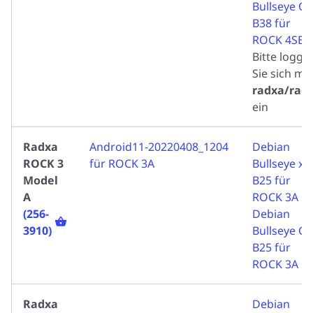
Bullseye CL
B38 für
ROCK 4SE
Bitte logge
Sie sich mit
radxa/rad
ein
Radxa
Android11-20220408_1204
Debian
ROCK 3
für ROCK 3A
Bullseye xf
Model
B25 für
A
ROCK 3A
(256-
Debian
3910)
Bullseye CL
B25 für
ROCK 3A
Radxa
Debian