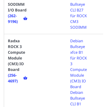
SODIMM
Bullseye
I/O Board
CLI B27
(262-
für ROCK
9196)
CM3
SODIMM
Radxa
Debian
ROCK 3
Bullseye
Compute
xfce B1
Module
für ROCK
(CM3) IO
3
Board
Compute
(256-
Module
4697)
(CM3) IO
Board
Debian
Bullseye
CLI B1