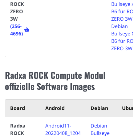
ROCK
Bullseye xf
ZERO
B6 für ROC
3W
ZERO 3W
(256-
Debian
4696)
Bullseye CL
B6 für ROC
ZERO 3W
Radxa ROCK Compute Modul
offizielle Software Images
Board
Android
Debian
Ubunt
Radxa
Android11-
Debian
ROCK
20220408_1204
Bullseye