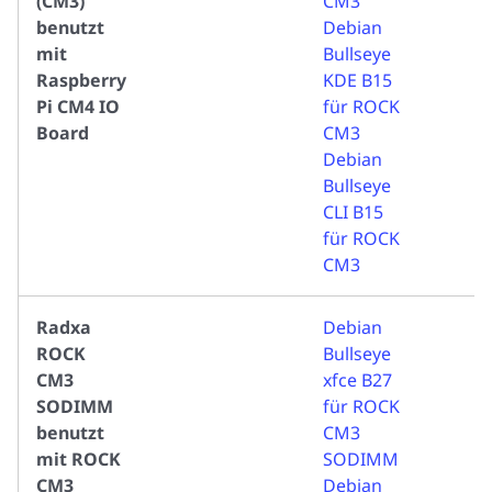
(CM3)
CM3
benutzt
Debian
mit
Bullseye
Raspberry
KDE B15
Pi CM4 IO
für ROCK
Board
CM3
Debian
Bullseye
CLI B15
für ROCK
CM3
Radxa
Debian
ROCK
Bullseye
CM3
xfce B27
SODIMM
für ROCK
benutzt
CM3
mit ROCK
SODIMM
CM3
Debian