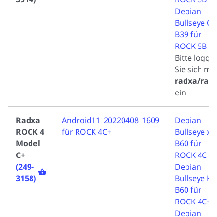
Debian
Bullseye CL
B39 für
ROCK 5B
Bitte logge
Sie sich mit
radxa/rad
ein
Radxa
Android11_20220408_1609
Debian
ROCK 4
für ROCK 4C+
Bullseye xf
Model
B60 für
C+
ROCK 4C+
(249-
Debian
3158)
Bullseye K
B60 für
ROCK 4C+
Debian