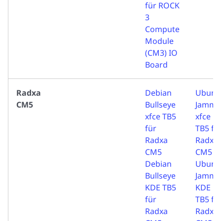
für ROCK
3
Compute
Module
(CM3) IO
Board
Radxa
Debian
Ubunt
CM5
Bullseye
Jammy
xfce TB5
xfce
für
TB5 fü
Radxa
Radxa
CM5
CM5
Debian
Ubunt
Bullseye
Jammy
KDE TB5
KDE
für
TB5 fü
Radxa
Radxa