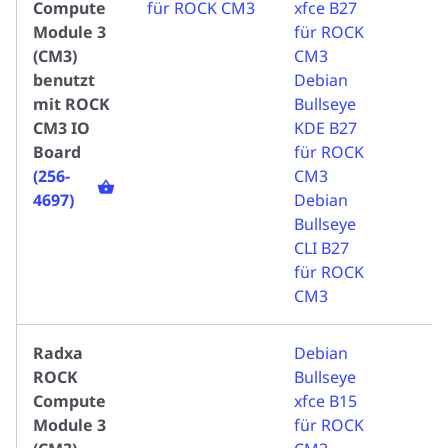
Compute
für ROCK CM3
xfce B27
Module 3
für ROCK
(CM3)
CM3
benutzt
Debian
mit ROCK
Bullseye
CM3 IO
KDE B27
Board
für ROCK
(256-
CM3
4697)
Debian
Bullseye
CLI B27
für ROCK
CM3
Radxa
Debian
ROCK
Bullseye
Compute
xfce B15
Module 3
für ROCK