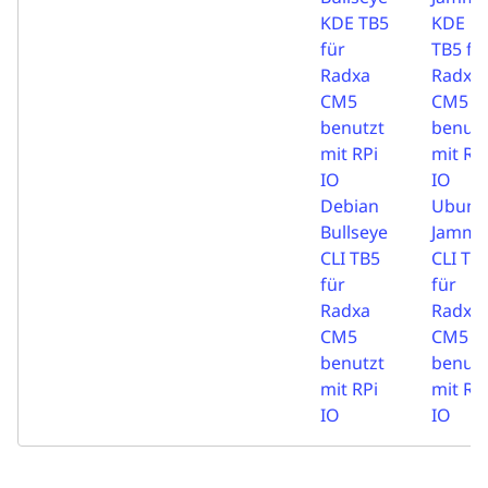
KDE TB5
KDE
für
TB5 fü
Radxa
Radxa
CM5
CM5
benutzt
benutz
mit RPi
mit RP
IO
IO
Debian
Ubunt
Bullseye
Jammy
CLI TB5
CLI TB
für
für
Radxa
Radxa
CM5
CM5
benutzt
benutz
mit RPi
mit RP
IO
IO