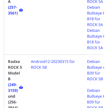
A
ROCK 5A
(257-
Debian
3561)
Bullseye K
B18 für
ROCK 5A
Debian
Bullseye CL
B18 für
ROCK 5A
Radxa
Android12-20230315 für
Debian
ROCK 5
ROCK 5B
Bullseye xf
Model
B39 für
B
ROCK 5B
(249-
3159)
Debian
und
Bullseye K
(256-
B39 für
3914)
ROCK 5B