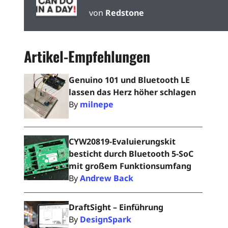
Bluetooth 4.2 Low Energy
von
Redstone
(BLE)
Artikel-Empfehlungen
Genuino 101 und Bluetooth LE
lassen das Herz höher schlagen
By
milnepe
CYW20819-Evaluierungskit
besticht durch Bluetooth 5-SoC
mit großem Funktionsumfang
By
Andrew Back
DraftSight – Einführung
By
DesignSpark