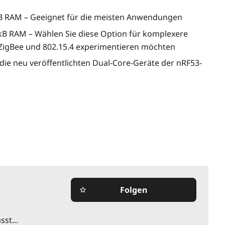
 kB RAM – Geeignet für die meisten Anwendungen
6 kB RAM – Wählen Sie diese Option für komplexere
ZigBee und 802.15.4 experimentieren möchten
 die neu veröffentlichten Dual-Core-Geräte der nRF53-
Folgen
star_border
st...