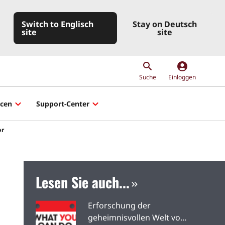
Switch to Englisch
Stay on Deutsch
site
site
account_circle
Suche
Einloggen
rcen
Support-Center
or
Lesen Sie auch...
Erforschung der
geheimnisvollen Welt von