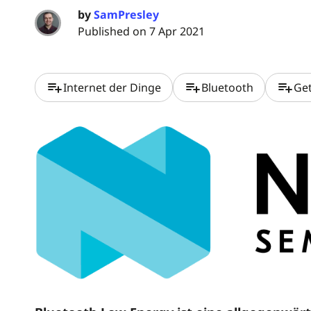
by
SamPresley
Published on 7 Apr 2021
playlist_add
playlist_add
playlist_add
Internet der Dinge
Bluetooth
Get