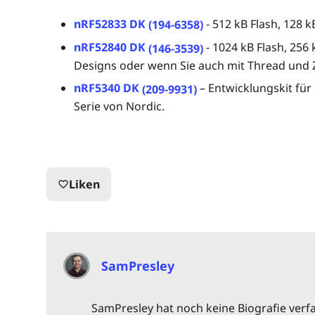
nRF52833 DK
- 512 kB Flash, 128
(194-6358)
nRF52840 DK
- 1024 kB Flash, 25
(146-3539)
Designs oder wenn Sie auch mit Thread und 
nRF5340 DK
– Entwicklungskit für
(209-9931)
Serie von Nordic.
Liken
favorite_border
SamPresley
SamPresley hat noch keine Biografie verfas