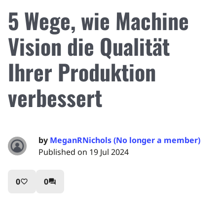
5 Wege, wie Machine
Vision die Qualität
Ihrer Produktion
verbessert
by
MeganRNichols (No longer a member)
Published on 19 Jul 2024
0
0
favorite_border
question_answer