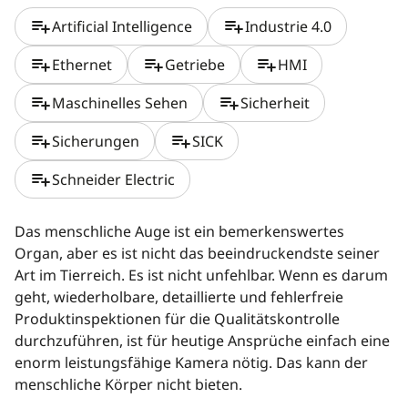
playlist_add
playlist_add
Artificial Intelligence
Industrie 4.0
playlist_add
playlist_add
playlist_add
Ethernet
Getriebe
HMI
playlist_add
playlist_add
Maschinelles Sehen
Sicherheit
playlist_add
playlist_add
Sicherungen
SICK
playlist_add
Schneider Electric
Das menschliche Auge ist ein bemerkenswertes
Organ, aber es ist nicht das beeindruckendste seiner
Art im Tierreich. Es ist nicht unfehlbar. Wenn es darum
geht, wiederholbare, detaillierte und fehlerfreie
Produktinspektionen für die Qualitätskontrolle
durchzuführen, ist für heutige Ansprüche einfach eine
enorm leistungsfähige Kamera nötig. Das kann der
menschliche Körper nicht bieten.