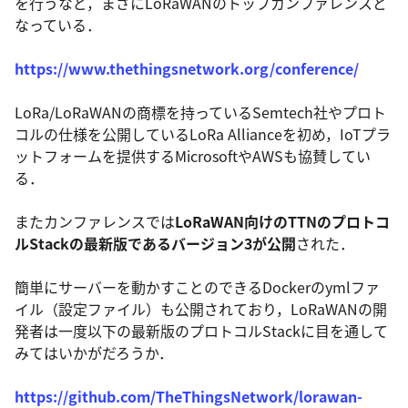
を行うなど，まさにLoRaWANのトップカンファレンスと
なっている．
https://www.thethingsnetwork.org/conference/
LoRa/LoRaWANの商標を持っているSemtech社やプロト
コルの仕様を公開しているLoRa Allianceを初め，IoTプラ
ットフォームを提供するMicrosoftやAWSも協賛してい
る．
またカンファレンスでは
LoRaWAN向けのTTNのプロトコ
ルStackの最新版であるバージョン3が公開
された．
簡単にサーバーを動かすことのできるDockerのymlファ
イル（設定ファイル）も公開されており，LoRaWANの開
発者は一度以下の最新版のプロトコルStackに目を通して
みてはいかがだろうか．
https://github.com/TheThingsNetwork/lorawan-