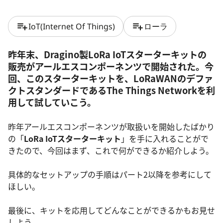
playlist_add
playlist_add
IoT(Internet Of Things)
ローラ
昨年末、Dragino製LoRa IoTスターターキットの
販売がアールエスコンポーネンツで開始された。今
回、このスターターキットを、LoRaWANのデファ
クトスタンダードであるThe Things Networkを利
用して試していこう。
昨年アールエスコンポーネンツが取扱いを開始したばかり
の「
LoRa IoT
スターターキット
」を手に入れることがで
きたので、今回はまず、これで何ができるか紹介しよう。
具体的なセットアップの手順はパート2以降を参考にして
ほしい。
最後に、キットを応用してどんなことができるかもお見せ
しよう。