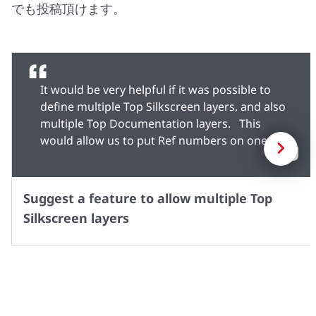
でも投稿頂けます。
It would be very helpful if it was possible to
define multiple Top Silkscreen layers, and also
multiple Top Documentation layers. This
would allow us to put Ref numbers on one
次
silkscreen layer, certain sizing labels on
another silkscreen layer, and human labeling
on a 3rd silkscreen layer. When designing we
Suggest a feature to allow multiple Top
can turn each of these off individually, but
Silkscreen layers
then when we produce outputs, we could
then select which of these silkscreen layers
are produced into the final Silkscreen layer
output. This would also allow me to produce
prototype boards with sizing and Ref# labels
and then later produce production boards