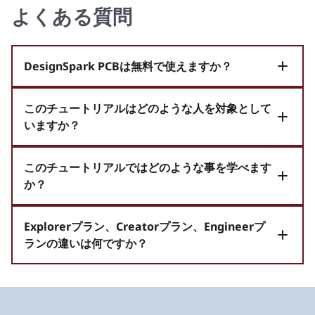
よくある質問
that only show the human readable labeling
without needing to edit the layout and
remove labels or move them to a different
layer. It seems that the UI is already set up to
DesignSpark PCBは無料で使えますか？
possibly support this but if you try to do it, it
is restricted.
このチュートリアルはどのような人を対象として
いますか？
このチュートリアルではどのような事を学べます
か？
Explorerプラン、Creatorプラン、Engineerプ
ランの違いは何ですか？