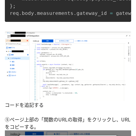
}
;
req
.
body
.
measurements
.
gateway_id 
=
 gatewa
コードを追記する
⑤ページ上部の「関数のURLの取得」をクリックし、URL
をコピーする。