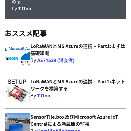
める
by
T.Ono
おススメ記事
LoRaWANとMS Azureの連携 – Part1:まずは
基礎知識
By
AS71529 (退会者)
LoRaWANとMS Azureの連携 – Part2:ネット
ワークを構築する
By
T.Ono
SensorTile.box及びMicrosoft Azure IoT
Centralによる冷蔵庫の監視
By
KamillaAliakhmet