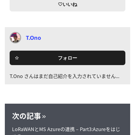
いいね
favorite_border
T.Ono
フォロー
star_border
T.Ono さんはまだ自己紹介を入力されていません...
次の記事
LoRaWANとMS Azureの連携 – Part3:Azureをはじ