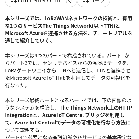
playlist_add
playlist_add
IoT(Internet Of Things)
ローラ
本シリーズでは、LoRaWANネットワークの技術と、有用
な2つのサービスThe Things Network(以下TTN)と
Microsoft Azureを連携させる方法を、チュートリアルを
通して紹介していく。
本シリーズは4つのパートで構成されている。パート1か
らパート3では、センサデバイスからの温湿度データを、
LoRaゲートウェイからTTNへと送信し、TTNと連携させ
たMicrosoft Azure IoT Hubを利用してデータの可視化を
行なった。
本シリーズ最終パートとなるパート4では、下の画像のよ
うなシステムを構築し、
The Things Network
上のHTTP
Integrationと、Azure IoT Central ブリッジを
利用し
て、Azure IoT Centralでデータの可視化を行なう
方法
に
ついて説明する。
パート4で必要となる基礎知識や各サービスの基本設定な