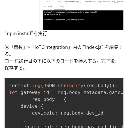
"npm install"を実行
④「関数」>「IoTCintegration」内の "index.js" を編集す
る。
コード20行目の下に以下のコードを挿入する。完了後、
保存する。
context
.
log
(
JSON
.
stringify
(
req
.
body
)
)
;
let
 gateway_id 
=
 req
.
body
.
metadata
.
gatewa
        req
.
body 
=
{
    device
:
{
        deviceId
:
 req
.
body
.
dev_id

}
,
measurements
:
 req
.
body
.