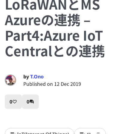
LoRaWANとMS
Azureの連携 –
Part4:Azure IoT
Centralとの連携
by
T.Ono
Published on 12 Dec 2019
0
0
favorite_border
question_answer