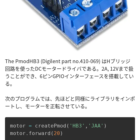
The PmodHB3 (Digilent part no.410-069) はHブリッジ
回路を使ったDCモータードライバである。2A, 12Vまで扱
うことができ、6ピンGPIOインターフェースを搭載してい
る。
次のプログラムでは、先ほどと同様にライブラリをインポ
ートし、モーターを正転させている。
motor 
=
 createPmod
(
'HB3'
,
'JAA'
)
motor
.
forward
(
20
)