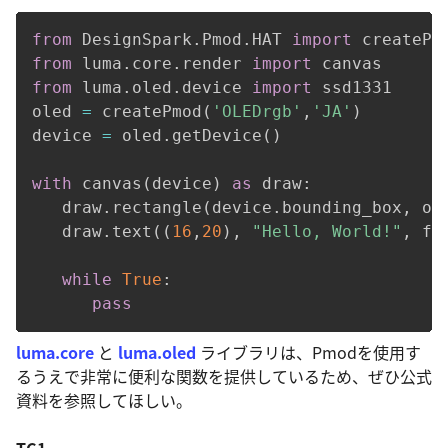
from
 DesignSpark
.
Pmod
.
HAT 
import
from
 luma
.
core
.
render 
import
from
 luma
.
oled
.
device 
import
 ssd1331

oled 
=
 createPmod
(
'OLEDrgb'
,
'JA'
)
device 
=
 oled
.
getDevice
(
)
with
 canvas
(
device
)
as
 draw
:
   draw
.
rectangle
(
device
.
bounding_box
,
 ou
   draw
.
text
(
(
16
,
20
)
,
"Hello, World!"
,
 fi
while
True
:
pass
luma.core
と
luma.oled
ライブラリは、Pmodを使用す
るうえで非常に便利な関数を提供しているため、ぜひ公式
資料を参照してほしい。
TC1