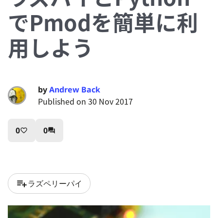
でPmodを簡単に利
用しよう
by
Andrew Back
Published on 30 Nov 2017
0
0
favorite_border
question_answer
playlist_add
ラズペリーパイ