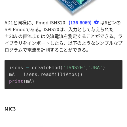
AD1と同様に、Pmod ISNS20
(136-8069)
は6ピンの
SPI Pmodである。ISNS20は、入力として与えられた
±20A の直流または交流電流を測定することができる。ラ
イブラリをインポートしたら、以下のようなシンプルなプ
ログラムで電流を計測することができる。
isens 
=
 createPmod
(
'ISNS20'
,
'JBA'
)
mA 
=
 isens
.
readMilliAmps
(
)
print
(
mA
)
MIC3