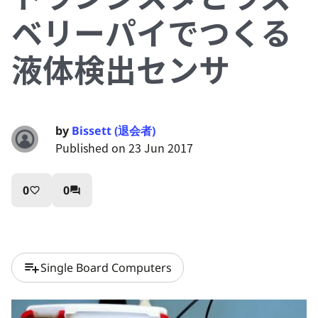
ベリーパイでつくる
液体検出センサ
by
Bissett (退会者)
Published on 23 Jun 2017
0
0
favorite_border
question_answer
playlist_add
Single Board Computers