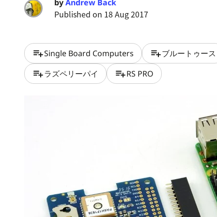
by
Andrew Back
Published on 18 Aug 2017
playlist_add
playlist_add
Single Board Computers
ブルートゥース
playlist_add
playlist_add
ラズペリーパイ
RS PRO