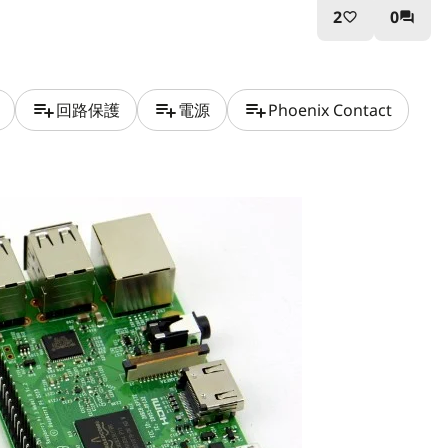
2
0
favorite_border
question_answer
playlist_add
playlist_add
playlist_add
回路保護
電源
Phoenix Contact