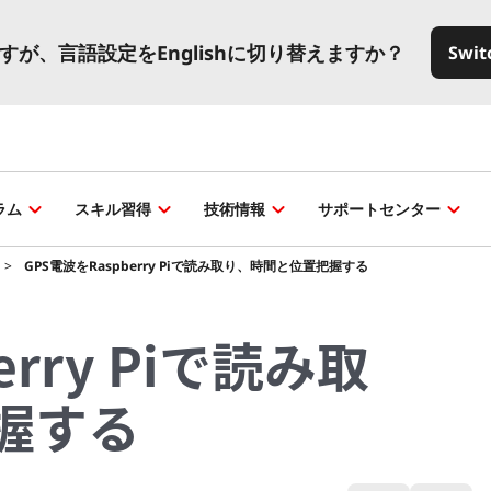
いますが、言語設定をEnglishに切り替えますか？
Switc
ラム
スキル習得
技術情報
サポートセンター
GPS電波をRaspberry Piで読み取り、時間と位置把握する
erry Piで読み取
握する