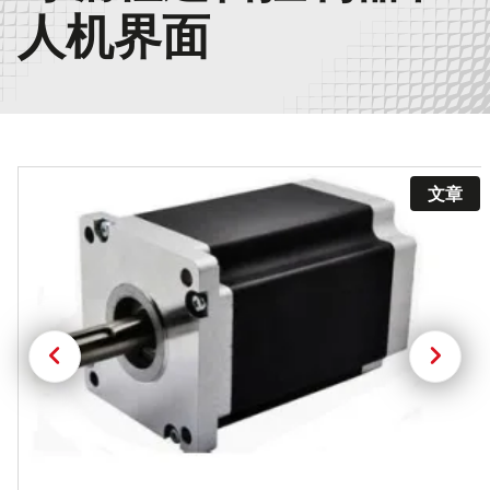
人机界面
文章
上
下
一
一
页
页