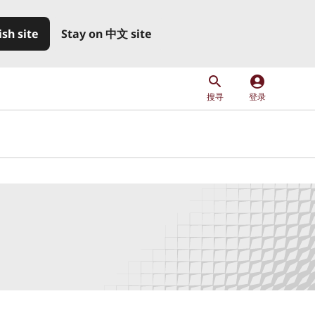
ish site
Stay on 中文 site
account_circle
搜寻
登录