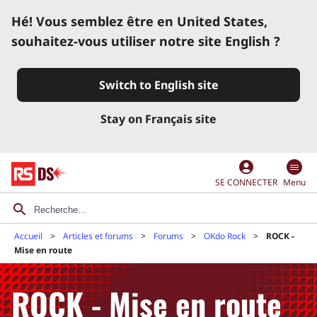
Hé! Vous semblez être en United States,
souhaitez-vous utiliser notre site English ?
Switch to English site
Stay on Français site
account_circle
SE CONNECTER
Menu
Accueil
Articles et forums
Forums
OKdo Rock
ROCK -
Mise en route
ROCK - Mise en route