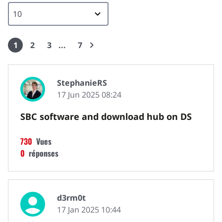
1
2
3
7
StephanieRS
17 Jun 2025 08:24
SBC software and download hub on DS
730
Vues
0
réponses
d3rm0t
17 Jan 2025 10:44