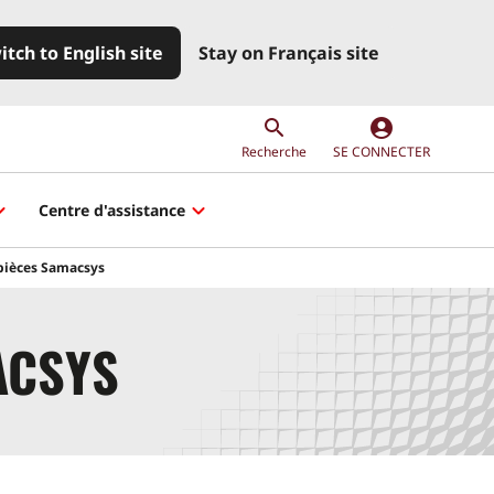
itch to English site
Stay on Français site
account_circle
Recherche
SE CONNECTER
Centre d'assistance
 pièces Samacsys
ACSYS