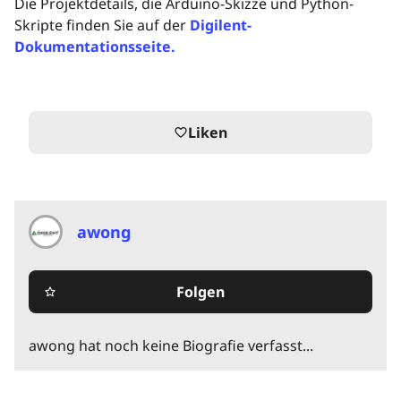
Die Projektdetails, die Arduino-Skizze und Python-
Skripte finden Sie auf der
Digilent-
Dokumentationsseite.
Liken
favorite_border
awong
Folgen
star_border
awong hat noch keine Biografie verfasst...