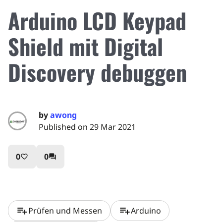
Arduino LCD Keypad
Shield mit Digital
Discovery debuggen
by
awong
Published on 29 Mar 2021
0
0
favorite_border
question_answer
playlist_add
playlist_add
Prüfen und Messen
Arduino