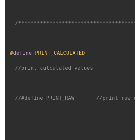
/***************************************
#
define
PRINT_CALCULATED
//print calculated values
//#define PRINT_RAW       //print raw da