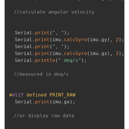
//calculate angular velocity
  Serial
.
print
(
", "
)
;
  Serial
.
print
(
imu
.
calcGyro
(
imu
.
gy
)
,
2
)
;
  Serial
.
print
(
", "
)
;
  Serial
.
print
(
imu
.
calcGyro
(
imu
.
gz
)
,
2
)
;
  Serial
.
println
(
" deg/s"
)
;
//measured in deg/s
#
elif
defined PRINT_RAW
  Serial
.
print
(
imu
.
gx
)
;
//or display raw data