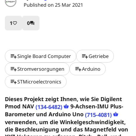
Published on 25 Mar 2021
1
0
favorite_border
question_answer
playlist_add
playlist_add
Single Board Computer
Getriebe
playlist_add
playlist_add
Stromversorgungen
Arduino
playlist_add
STMicroelectronics
Dieses Projekt zeigt Ihnen, wie Sie Digilent
Pmod NAV
9-Achsen-IMU Plus-
(134-6482)
Barometer und Arduino Uno
(715-4081)
verwenden, um die Winkelgeschwindigkeit,
die Beschleunigung und das Magnetfeld von