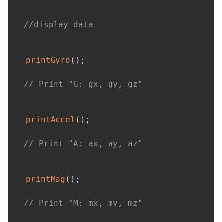
//display data
printGyro
(
)
;
// Print "G: gx, gy, gz"
printAccel
(
)
;
// Print "A: ax, ay, az"
printMag
(
)
;
// Print "M: mx, my, mz"