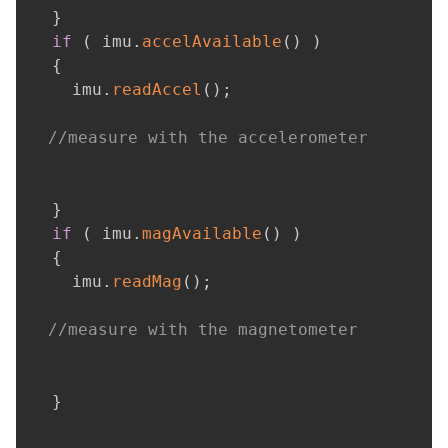
}
if
(
 imu
.
accelAvailable
(
)
)
{
    imu
.
readAccel
(
)
;
//measure with the accelerometer
}
if
(
 imu
.
magAvailable
(
)
)
{
    imu
.
readMag
(
)
;
//measure with the magnetometer
}