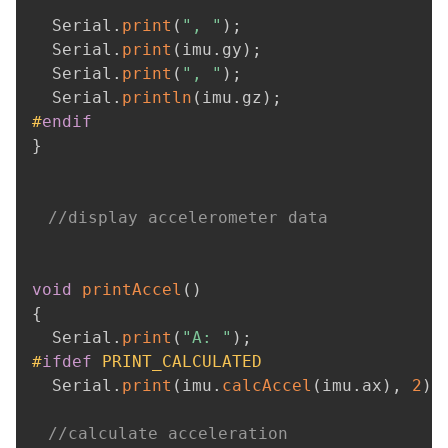
  Serial
.
print
(
", "
)
;
  Serial
.
print
(
imu
.
gy
)
;
  Serial
.
print
(
", "
)
;
  Serial
.
println
(
imu
.
gz
)
;
#
endif
}
//display accelerometer data
void
printAccel
(
)
{
  Serial
.
print
(
"A: "
)
;
#
ifdef
PRINT_CALCULATED
  Serial
.
print
(
imu
.
calcAccel
(
imu
.
ax
)
,
2
)
;
//calculate acceleration