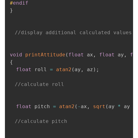
#
endif
}
//display additional calculated values
void
printAttitude
(
float
 ax
,
float
 ay
,
fl
{
float
 roll 
=
atan2
(
ay
,
 az
)
;
//calculate roll
float
 pitch 
=
atan2
(
-
ax
,
sqrt
(
ay 
*
 ay 
+
//calculate pitch