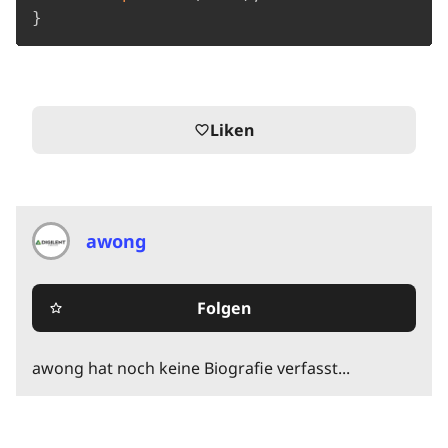
}
Liken
favorite_border
awong
Folgen
star_border
awong hat noch keine Biografie verfasst...