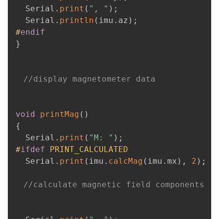
  Serial
.
print
(
", "
)
;
  Serial
.
println
(
imu
.
az
)
;
#
endif
}
//display magnetometer data
void
printMag
(
)
{
  Serial
.
print
(
"M: "
)
;
#
ifdef
PRINT_CALCULATED
  Serial
.
print
(
imu
.
calcMag
(
imu
.
mx
)
,
2
)
;
//calculate magnetic field components