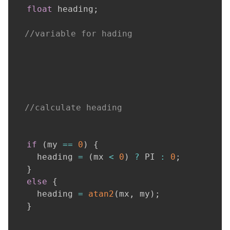
float
 heading
;
//variable for hading
//calculate heading
if
(
my 
==
0
)
{
    heading 
=
(
mx 
<
0
)
?
 PI 
:
0
;
}
else
{
    heading 
=
atan2
(
mx
,
 my
)
;
}