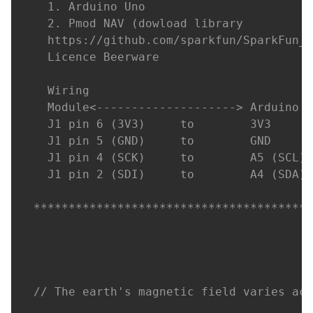
  1. Arduino Uno

  2. Pmod NAV (dowload library

  https://github.com/sparkfun/SparkFun_L
  Licence Beerware

  Wiring

  Module<--------------------> Arduino

  J1 pin 6 (3V3)     to        3V3

  J1 pin 5 (GND)     to        GND

  J1 pin 4 (SCK)     to        A5 (SCL)

  J1 pin 2 (SDI)     to        A4 (SDA)

****************************************
// The earth's magnetic field varies acc