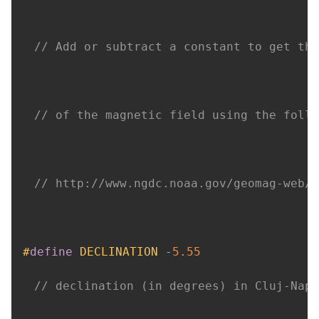
// Add or subtract a constant to get the
// of the magnetic field using the follo
// http://www.ngdc.noaa.gov/geomag-web/#
#
define
DECLINATION
-
5.55
// declination (in degrees) in Cluj-Napo