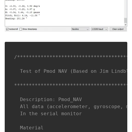
/***************************************
  Test of Pmod NAV (Based on Jim Lindblo
****************************************
  Description: Pmod_NAV

  All data (accelerometer, gyroscope, ma
  In the serial monitor

  Material
