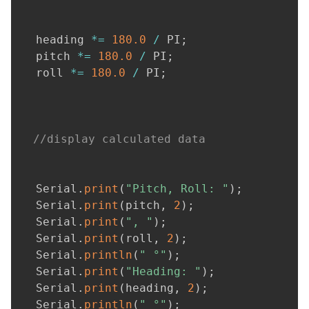
  heading 
*=
180.0
/
 PI
;
  pitch 
*=
180.0
/
 PI
;
  roll 
*=
180.0
/
 PI
;
//display calculated data
  Serial
.
print
(
"Pitch, Roll: "
)
;
  Serial
.
print
(
pitch
,
2
)
;
  Serial
.
print
(
", "
)
;
  Serial
.
print
(
roll
,
2
)
;
  Serial
.
println
(
" °"
)
;
  Serial
.
print
(
"Heading: "
)
;
  Serial
.
print
(
heading
,
2
)
;
  Serial
.
println
(
" °"
)
;