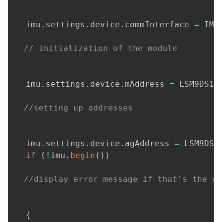
  imu
.
settings
.
device
.
commInterface 
=
 IMU
// initialization of the module
imu
.
settings
.
device
.
mAddress
=
 LSM9DS1_
//setting up addresses
  imu
.
settings
.
device
.
agAddress 
=
 LSM9DS1
if
(
!
imu
.
begin
(
)
)
//display error message if that's the ca
{