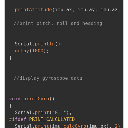
printAttitude
(
imu
.
ax
,
 imu
.
ay
,
 imu
.
az
,
-
//print pitch, roll and heading
  Serial
.
println
(
)
;
delay
(
1000
)
;
}
//display gyroscope data
void
printGyro
(
)
{
  Serial
.
print
(
"G: "
)
;
#
ifdef
PRINT_CALCULATED
  Serial
.
print
(
imu
.
calcGyro
(
imu
.
gx
)
,
2
)
;