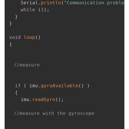
    Serial
.
println
(
"Communication problem
while
(
1
)
;
}
}
void
loop
(
)
{
//measure
if
(
 imu
.
gyroAvailable
(
)
)
{
    imu
.
readGyro
(
)
;
//measure with the gyroscope