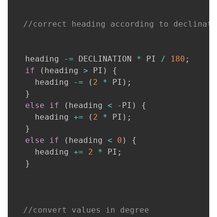
//correct heading according to declinati
  heading 
-=
 DECLINATION 
*
 PI 
/
180
;
if
(
heading 
>
 PI
)
{
    heading 
-=
(
2
*
 PI
)
;
}
else
if
(
heading 
<
-
PI
)
{
    heading 
+=
(
2
*
 PI
)
;
}
else
if
(
heading 
<
0
)
{
    heading 
+=
2
*
 PI
;
}
//convert values in degree