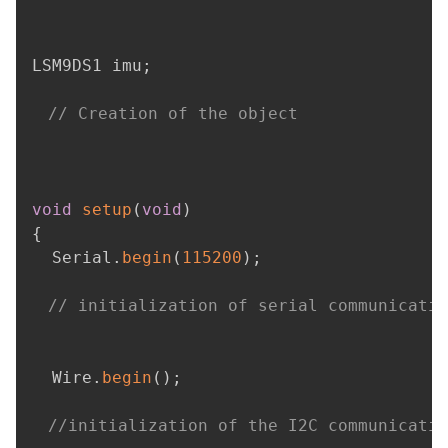
LSM9DS1 imu
;
// Creation of the object
void
setup
(
void
)
{
  Serial
.
begin
(
115200
)
;
// initialization of serial communicatio
  Wire
.
begin
(
)
;
//initialization of the I2C communicatio