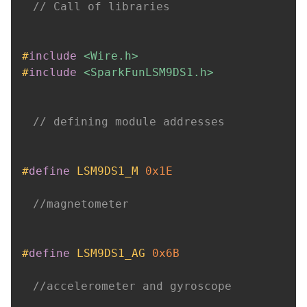
// Call of libraries
#
include
<Wire.h>
#
include
<SparkFunLSM9DS1.h>
// defining module addresses
#
define
LSM9DS1_M
0x1E
//magnetometer
#
define
LSM9DS1_AG
0x6B
//accelerometer and gyroscope