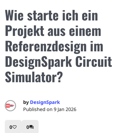
Wie starte ich ein
Projekt aus einem
Referenzdesign im
DesignSpark Circuit
Simulator?
by
DesignSpark
Published on 9 Jan 2026
0
0
favorite_border
question_answer