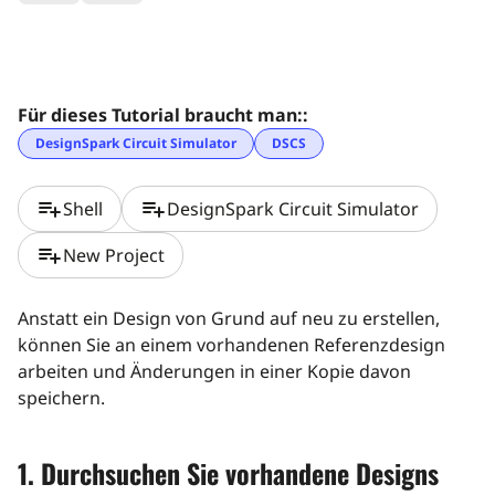
Für dieses Tutorial braucht man::
DesignSpark Circuit Simulator
DSCS
playlist_add
playlist_add
Shell
DesignSpark Circuit Simulator
playlist_add
New Project
Anstatt ein Design von Grund auf neu zu erstellen,
können Sie an einem vorhandenen Referenzdesign
arbeiten und Änderungen in einer Kopie davon
speichern.
1. Durchsuchen Sie vorhandene Designs