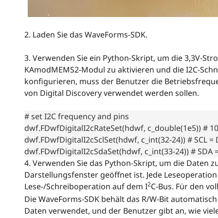
2. Laden Sie das WaveForms-SDK.
3. Verwenden Sie ein Python-Skript, um die 3,3V-St
KAmodMEMS2-Modul zu aktivieren und die I2C-Schnit
konfigurieren, muss der Benutzer die Betriebsfrequ
von Digital Discovery verwendet werden sollen.
# set I2C frequency and pins

dwf.FDwfDigitalI2cRateSet(hdwf, c_double(1e5)) # 10
dwf.FDwfDigitalI2cSclSet(hdwf, c_int(32-24)) # SCL = 
dwf.FDwfDigitalI2cSdaSet(hdwf, c_int(33-24)) # SDA 
4. Verwenden Sie das Python-Skript, um die Daten z
Darstellungsfenster geöffnet ist. Jede Leseoperat
2
Lese-/Schreiboperation auf dem I
C-Bus. Für den vol
Die WaveForms-SDK behält das R/W-Bit automatisch 
Daten verwendet, und der Benutzer gibt an, wie vie