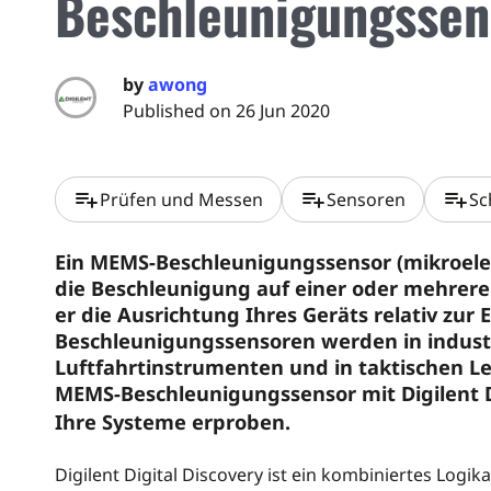
Beschleunigungssen
by
awong
Published on 26 Jun 2020
playlist_add
playlist_add
playlist_add
Prüfen und Messen
Sensoren
Sc
Ein MEMS-Beschleunigungssensor (mikroelek
die Beschleunigung auf einer oder mehrer
er die Ausrichtung Ihres Geräts relativ zur
Beschleunigungssensoren werden in indust
Luftfahrtinstrumenten und in taktischen L
MEMS-Beschleunigungssensor mit Digilent D
Ihre Systeme erproben.
Digilent Digital Discovery ist ein kombiniertes Logi