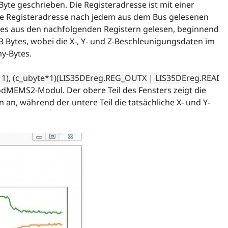
Byte geschrieben. Die Registeradresse ist mit einer
die Registeradresse nach jedem aus dem Bus gelesenen
ytes aus den nachfolgenden Registern gelesen, beginnend
3 Bytes, wobei die X-, Y- und Z-Beschleunigungsdaten im
my-Bytes.
), (c_ubyte*1)(LIS35DEreg.REG_OUTX | LIS35DEreg.READ_INC),
odMEMS2-Modul. Der obere Teil des Fensters zeigt die
 an, während der untere Teil die tatsächliche X- und Y-