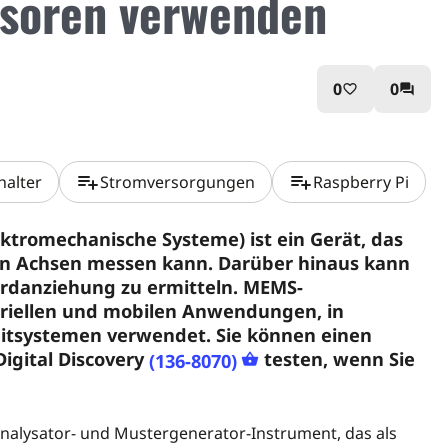
soren verwenden
0
0
favorite_border
question_answer
playlist_add
playlist_add
halter
Stromversorgungen
Raspberry Pi
tromechanische Systeme) ist ein Gerät, das
en Achsen messen kann. Darüber hinaus kann
 Erdanziehung zu ermitteln. MEMS-
riellen und mobilen Anwendungen, in
eitsystemen verwendet. Sie können einen
igital Discovery
testen, wenn Sie
(136-8070)
kanalysator- und Mustergenerator-Instrument, das als