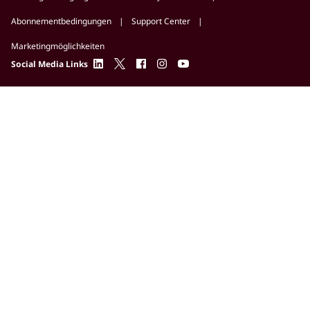
Deutsch
Über DesignSpark
Cookie Richtlinie
Datenschutzrichtlinie
Nutzungsbedingungen und Community-Richtlinien
Abonnementbedingungen
Support Center
Marketingmöglichkeiten
linkedin
twitter
facebook
instagram
youtube
Social Media Links