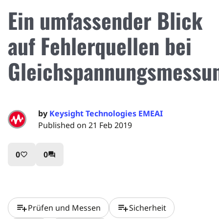
Ein umfassender Blick
auf Fehlerquellen bei
Gleichspannungsmessu
by
Keysight Technologies EMEAI
Published on 21 Feb 2019
0
0
favorite_border
question_answer
playlist_add
playlist_add
Prüfen und Messen
Sicherheit